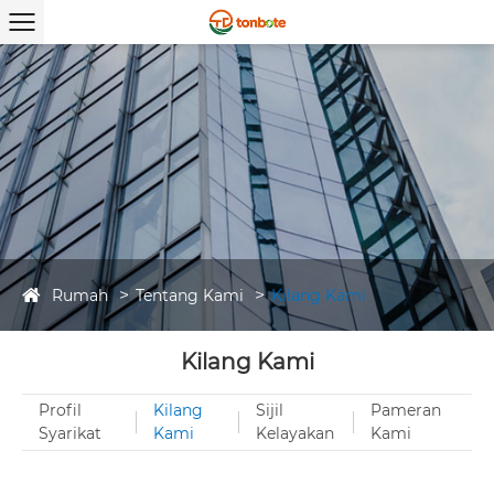
Rumah
Tentang Kami
Kilang Kami
Kilang Kami
Profil
Kilang
Sijil
Pameran
Syarikat
Kami
Kelayakan
Kami