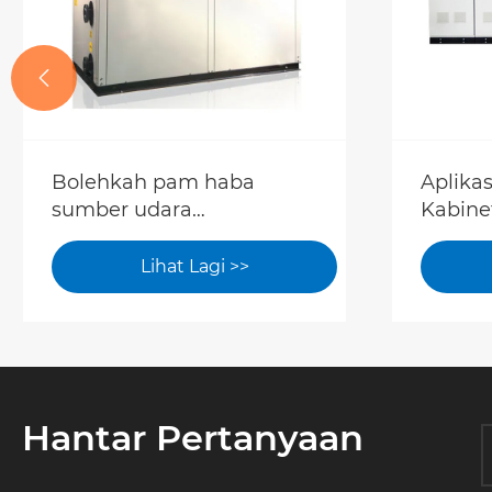

Bolehkah pam haba
Aplikas
sumber udara
Kabine
memanaskan air panas?
dalam 
Lihat Lagi >>
Hantar Pertanyaan