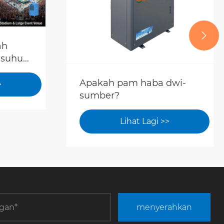

ah
 suhu
ang
Apakah pam haba dwi-
>
sumber?
hu
am
an 24
Lihat Lagi >>
menyerahkan