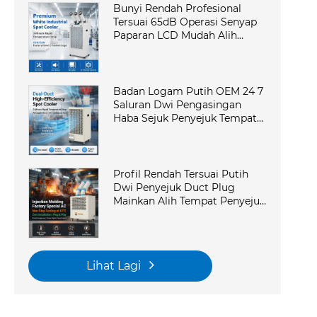
Bunyi Rendah Profesional
Tersuai 65dB Operasi Senyap
Paparan LCD Mudah Alih
Penghawa Dingin AC Industri
Mudah Alih di Makmal
Badan Logam Putih OEM 24 7
Saluran Dwi Pengasingan
Haba Sejuk Penyejuk Tempat
Mudah Alih Penghawa Dingin
Industri untuk Bengkel
Profil Rendah Tersuai Putih
Dwi Penyejuk Duct Plug
Mainkan Alih Tempat Penyejuk
AC Industri Mudah Alih
Dengan Dapur Komersial
Lihat Lagi