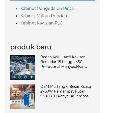
Kabinet Pengedaran Pintar
Kabinet Voltan Rendah
Kabinet kawalan PLC
produk baru
Badan Keluli Anti Kakisan
Berkadar 18 hingga 45C
Profesional Menyejukkan
Cepat Mesin Penyejuk Kabinet
AC Mudah Alih di Kilang Elit
OEM 14L Tangki Besar Kuasa
2700W Pemampat Putar
9300BTU Penyejuk Tempat
Mudah Alih Penghawa Dingin
Industri untuk Bengkel