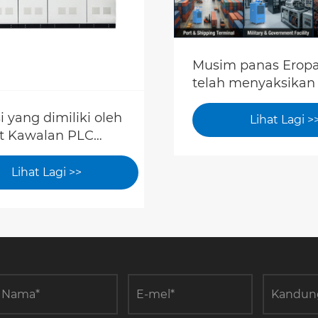
Musim panas Erop
telah menyaksikan
tinggi melampau y
i yang dimiliki oleh
berterusan.
Lihat Lagi >
t Kawalan PLC
Bagaimanakah su
pelbagai industri?
boleh dikawal dal
bengkel pengeluar
Lihat Lagi >>
jam?